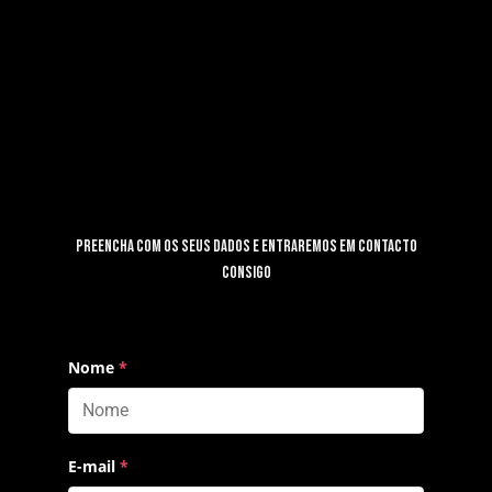
Pular
para
o
conteúdo
Preencha com os seus dados e entraremos em contacto
consigo
Nome
*
E-mail
*